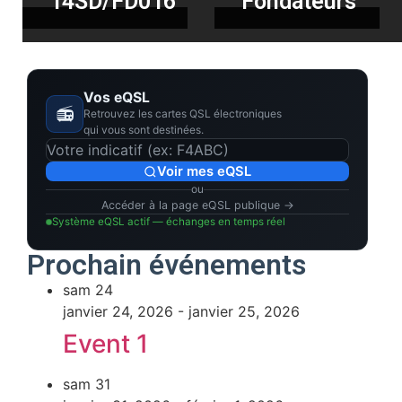
14SD/FD016
Fondateurs
Vos eQSL
📻
Retrouvez les cartes QSL électroniques
qui vous sont destinées.
Voir mes eQSL
ou
Accéder à la page eQSL publique →
Système eQSL actif — échanges en temps réel
Prochain événements
sam
24
janvier 24, 2026
-
janvier 25, 2026
Event 1
sam
31