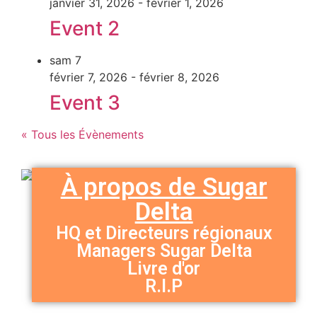
janvier 31, 2026
-
février 1, 2026
Event 2
sam
7
février 7, 2026
-
février 8, 2026
Event 3
« Tous les Évènements
À propos de Sugar
Delta
HQ et Directeurs régionaux
Managers Sugar Delta
Livre d'or
R.I.P