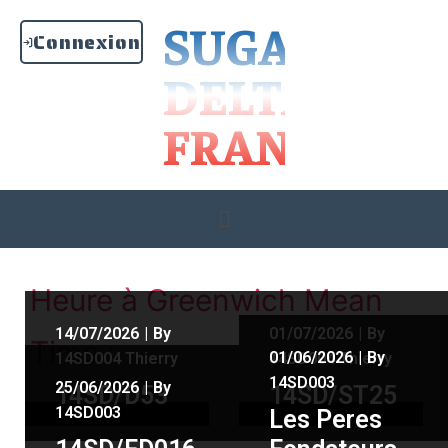
SUGAR
Connexion
DELTA
FRANCE
Heure à Greenwich Mean
14/07/2026
|
By
01/07/2026
|
By
Time :
01/06/2026
|
By
14SD004 Thierry
14SD004 Thierry
14SD003
25/06/2026
|
By
14SD/D53
14SD/ST25
14SD003
Les Peres